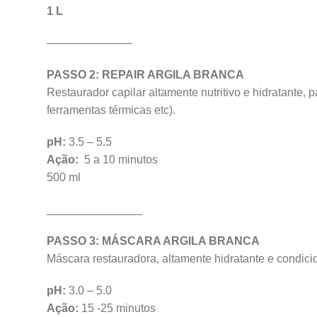
1 L
WhatsApp
———————–
WhatsApp
PASSO 2: REPAIR ARGILA BRANCA
Restaurador capilar altamente nutritivo e hidratante, p
ferramentas térmicas etc).
pH:
3.5 – 5.5
Ação:
5 a 10 minutos
500 ml
_______________
PASSO 3: MÁSCARA ARGILA BRANCA
Máscara restauradora, altamente hidratante e condicio
pH:
3.0 – 5.0
Ação:
15 -25 minutos