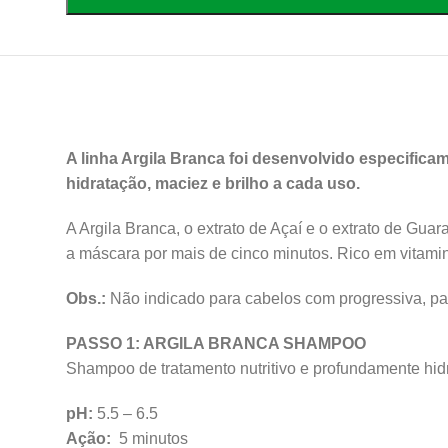
A linha Argila Branca foi desenvolvido especificam
hidratação, maciez e brilho a cada uso.
A Argila Branca, o extrato de Açaí e o extrato de Guar
a máscara por mais de cinco minutos. Rico em vitamin
Obs.:
Não indicado para cabelos com progressiva, par
PASSO 1: ARGILA BRANCA SHAMPOO
Shampoo de tratamento nutritivo e profundamente hidr
Facebook
pH:
5.5 – 6.5
Instagram
Ação:
5 minutos