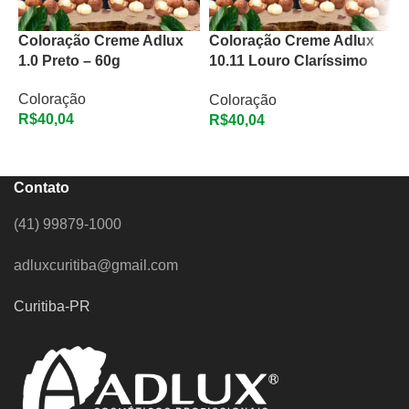
Coloração Creme Adlux
Coloração Creme Adlux
C
1.0 Preto – 60g
10.11 Louro Claríssimo
3
Cinza Intenso – 60g
6
Coloração
Coloração
C
R$
40,04
R$
40,04
ADICIONAR AO CARRINHO
ADICIONAR AO CARRINHO
Contato
(41) 99879-1000
adluxcuritiba@gmail.com
Curitiba-PR