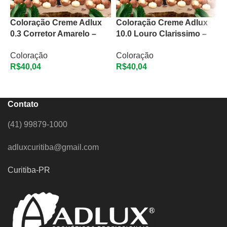
Coloração Creme Adlux
Coloração Creme Adlux
C
0.3 Corretor Amarelo –
10.0 Louro Clarissimo –
1
60g
60g
A
Coloração
Coloração
C
R$
40,04
R$
40,04
ADICIONAR AO CARRINHO
ADICIONAR AO CARRINHO
Contato
(41) 99879-1000
adluxcuritiba@gmail.com
Curitiba-PR